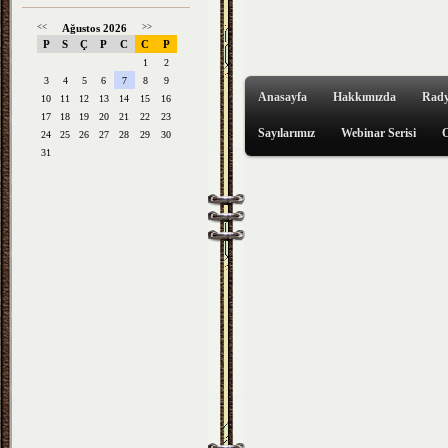
<<
Ağustos 2026
>>
P
S
Ç
P
C
C
P
1
2
3
4
5
6
7
8
9
Anasayfa
Hakkımızda
Rady
10
11
12
13
14
15
16
17
18
19
20
21
22
23
Sayılarımız
Webinar Serisi
O
24
25
26
27
28
29
30
31