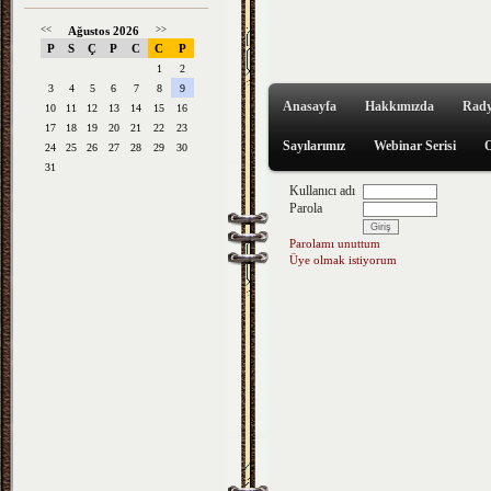
<<
Ağustos 2026
>>
P
S
Ç
P
C
C
P
1
2
3
4
5
6
7
8
9
Anasayfa
Hakkımızda
Rady
10
11
12
13
14
15
16
17
18
19
20
21
22
23
Sayılarımız
Webinar Serisi
O
24
25
26
27
28
29
30
31
Kullanıcı adı
Parola
Parolamı unuttum
Üye olmak istiyorum