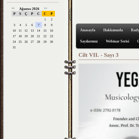
<<
Ağustos 2026
>>
P
S
Ç
P
C
C
P
1
2
3
4
5
6
7
8
9
Anasayfa
Hakkımızda
Rady
10
11
12
13
14
15
16
17
18
19
20
21
22
23
Sayılarımız
Webinar Serisi
O
24
25
26
27
28
29
30
31
Cilt VII. - Sayı 3